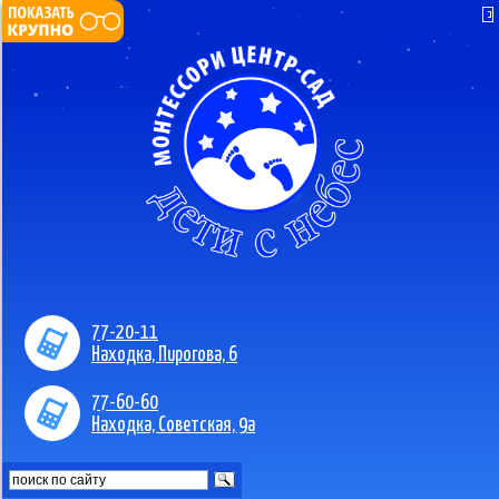
77-20-11
Находка, Пирогова, 6
77-60-60
Находка, Советская, 9а