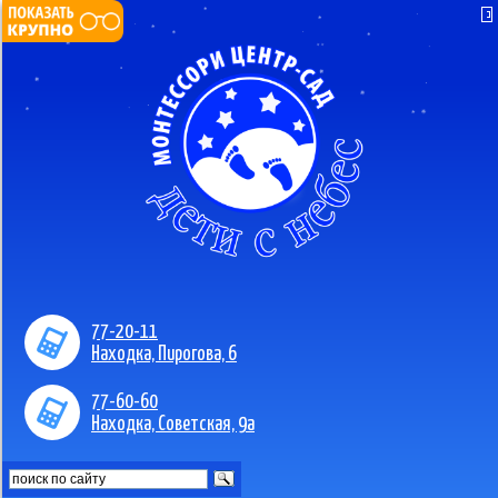
77-20-11
Находка, Пирогова, 6
77-60-60
Находка, Советская, 9а